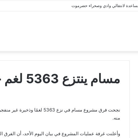
المساعدة لانتقالي وادي وصحراء حضرموت
مسام ينتزع 5363 لغم حوثي منذ بداية يونيو
منه.