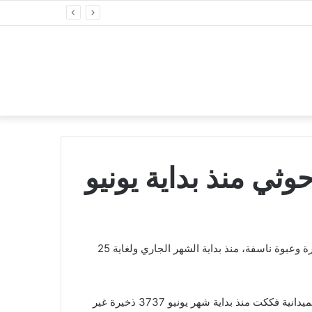
نجحت فرق مشروع مسام في نزع 5363 لغمًا وذخيرة غير منفجرة وعبوة ناسفة، منذ بداية الشهر الجاري ولغاية 25
وأعلنت غرفة عمليات المشروع في بيان اليوم الأحد، أن الفرق الميدانية فككت منذ بداية شهر يونيو 3737 ذخيرة غير