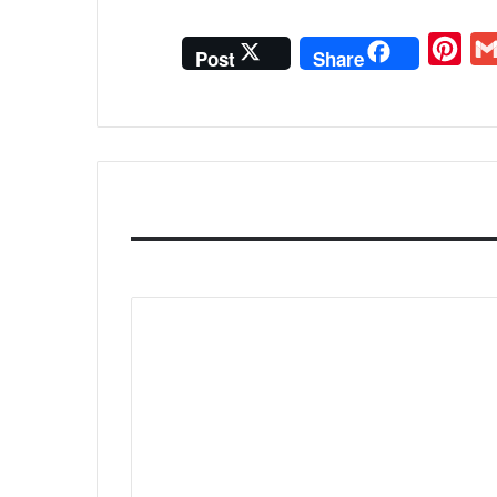
P
G
Post
Share
i
m
n
a
t
i
e
l
r
e
s
t