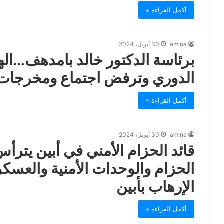
أكمل القراءة »
amina
30 أبريل، 2024
برئاسة الدكتور خالد بامدهف…الهي
الدوري وترفض اجتماع ومخرجات ا
أكمل القراءة »
amina
30 أبريل، 2024
قائد الحزام الأمني في أبين يترأ
الحزام والوحدات الأمنية والعسك
الإرهاب بأبين
أكمل القراءة »