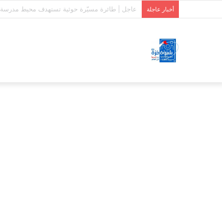
استشهاد وإصابة 7 جنود من دفاع شبوة بقصف حوثي على حريب
أخبار عاجلة