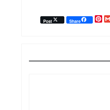
P
G
Post
Share
i
m
n
a
t
i
e
l
r
e
s
t