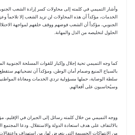
وأشار التميمي في كلمته إلى محاولات كسر إرادة الشعب الجنو
الخدمات، مؤكداً أن هذه المحاولات لن تزيد الشعب إلا تلاحماً وع
الجنوبي، مؤكداً أن الشعب فوضهم ووقف خلفهم لمواجهة الاحتلال
الحلول لتخليصه من الذل والمهانة.
كما وجه التميمي تحية إجلال وإكبار للقوات المسلحة الجنوبية ال
بالسياج المنيع وصمام أمان الوطن، ومؤكداً أن تضحياتهم ستقط
سلطة الوصاية، حملها مسؤولية تردي الخدمات ومعاناة المواطنين
وسيُحاسبون على أفعالهم.
ووجه التميمي من خلال كلمته رسائل إلى الجيران في الإقليم، مؤك
بالالتفاف على هدف استعادة الدولة والاستقلال. ودعا المجتمع
من الانتهاكات الجسيمة التي يتعرض لها، من استهداف واعتقالا