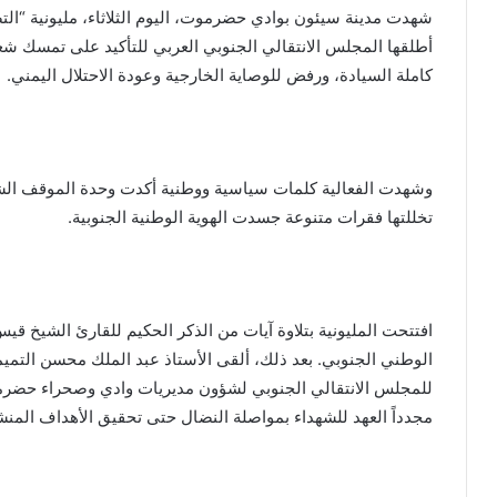
شهدت مدينة سيئون بوادي حضرموت، اليوم الثلاثاء، مليونية “التص
أطلقها المجلس الانتقالي الجنوبي العربي للتأكيد على تمسك شع
كاملة السيادة، ورفض للوصاية الخارجية وعودة الاحتلال اليمني.
وشهدت الفعالية كلمات سياسية ووطنية أكدت وحدة الموقف الش
تخللتها فقرات متنوعة جسدت الهوية الوطنية الجنوبية.
افتتحت المليونية بتلاوة آيات من الذكر الحكيم للقارئ الشيخ قيس 
الوطني الجنوبي. بعد ذلك، ألقى الأستاذ عبد الملك محسن التميمي
للمجلس الانتقالي الجنوبي لشؤون مديريات وادي وصحراء حضرموت،
مجدداً العهد للشهداء بمواصلة النضال حتى تحقيق الأهداف المنش