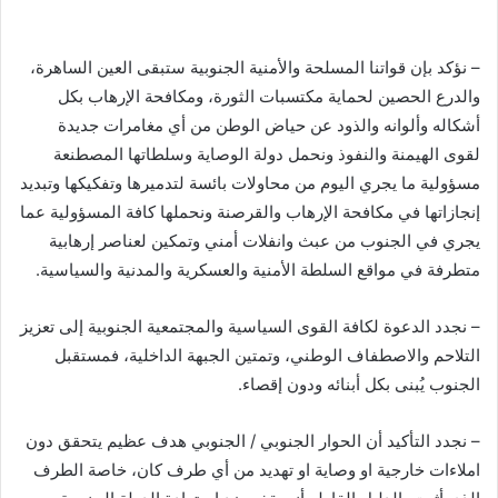
– نؤكد بإن قواتنا المسلحة والأمنية الجنوبية ستبقى العين الساهرة،
والدرع الحصين لحماية مكتسبات الثورة، ومكافحة الإرهاب بكل
أشكاله وألوانه والذود عن حياض الوطن من أي مغامرات جديدة
لقوى الهيمنة والنفوذ ونحمل دولة الوصاية وسلطاتها المصطنعة
مسؤولية ما يجري اليوم من محاولات بائسة لتدميرها وتفكيكها وتبديد
إنجازاتها في مكافحة الإرهاب والقرصنة ونحملها كافة المسؤولية عما
يجري في الجنوب من عبث وانفلات أمني وتمكين لعناصر إرهابية
متطرفة في مواقع السلطة الأمنية والعسكرية والمدنية والسياسية.
– نجدد الدعوة لكافة القوى السياسية والمجتمعية الجنوبية إلى تعزيز
التلاحم والاصطفاف الوطني، وتمتين الجبهة الداخلية، فمستقبل
الجنوب يُبنى بكل أبنائه ودون إقصاء.
– نجدد التأكيد أن الحوار الجنوبي / الجنوبي هدف عظيم يتحقق دون
املاءات خارجية او وصاية او تهديد من أي طرف كان، خاصة الطرف