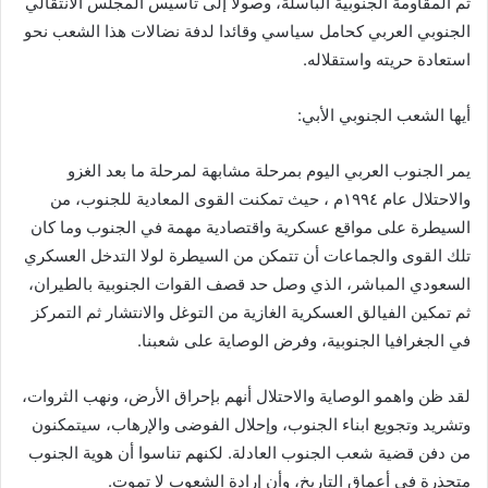
ثم المقاومة الجنوبية الباسلة، وصولاً إلى تأسيس المجلس الانتقالي
الجنوبي العربي كحامل سياسي وقائدا لدفة نضالات هذا الشعب نحو
استعادة حريته واستقلاله.
أيها الشعب الجنوبي الأبي:
يمر الجنوب العربي اليوم بمرحلة مشابهة لمرحلة ما بعد الغزو
والاحتلال عام ١٩٩٤م ، حيث تمكنت القوى المعادية للجنوب، من
السيطرة على مواقع عسكرية واقتصادية مهمة في الجنوب وما كان
تلك القوى والجماعات أن تتمكن من السيطرة لولا التدخل العسكري
السعودي المباشر، الذي وصل حد قصف القوات الجنوبية بالطيران،
ثم تمكين الفيالق العسكرية الغازية من التوغل والانتشار ثم التمركز
في الجغرافيا الجنوبية، وفرض الوصاية على شعبنا.
لقد ظن واهمو الوصاية والاحتلال أنهم بإحراق الأرض، ونهب الثروات،
وتشريد وتجويع ابناء الجنوب، وإحلال الفوضى والإرهاب، سيتمكنون
من دفن قضية شعب الجنوب العادلة. لكنهم تناسوا أن هوية الجنوب
متجذرة في أعماق التاريخ، وأن إرادة الشعوب لا تموت.