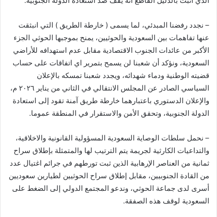
الذي أثبت بالدليل القاطع أنه يقف ضد استعادة الدولة الجنوبية.
– نجدد رفضنا المبدئي، لما يسمى ( خارطة الطريق ) التي انبثقت
عنها تفاهمات بين السعودية والحوثيين، يمنح بموجبها الحوثي الجزء
الأكبر من عائدات الجنوب الاقتصادية مقابل عدم استهدافه للأراضي
السعودية، ونؤكد أن شعبنا لن يسمح بتمرير اي اتفاقات على حساب
قضيته الوطنية ودماء شهدائه، ويجدد شعبنا تمسكه بالإعلان
السياسي الصادر عن المجلس الانتقالي في الثاني من يناير ٢٠٢٦ م،
والإعلان الدستوري باعتبارهما خارطة طريق آمنة تقود إلى استعادة
الدولة الجنوبية، وتحقق الأمن والاستقرار في المنطقة عموما.
– نحمل سلطات الوصاية السعودية المسؤولية القانونية والاخلاقية،
والتداعيات الكارثية لجريمة يتم الترتيب لها والمتمثلة بإطلاق سراح
ثمانية من العناصر الإرهابية الذين ثبت تورطهم في جرائم اغتيال عدد
من القادة الجنوبيين، مقابل إطلاق سراح الحوثيين لطيارين سعوديين
أسرى لدى جماعة الحوثي، وندعو المجتمع الدولي إلى الضغط على
السعودية لوقف هذه الصفقة.