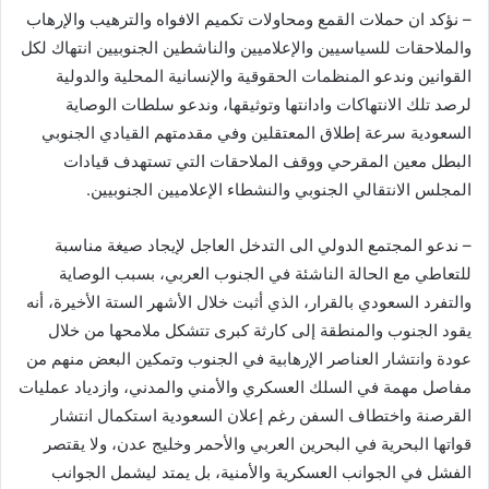
– نؤكد ان حملات القمع ومحاولات تكميم الافواه والترهيب والإرهاب
والملاحقات للسياسيين والإعلاميين والناشطين الجنوبيين انتهاك لكل
القوانين وندعو المنظمات الحقوقية والإنسانية المحلية والدولية
لرصد تلك الانتهاكات وادانتها وتوثيقها، وندعو سلطات الوصاية
السعودية سرعة إطلاق المعتقلين وفي مقدمتهم القيادي الجنوبي
البطل معين المقرحي ووقف الملاحقات التي تستهدف قيادات
المجلس الانتقالي الجنوبي والنشطاء الإعلاميين الجنوبيين.
– ندعو المجتمع الدولي الى التدخل العاجل لإيجاد صيغة مناسبة
للتعاطي مع الحالة الناشئة في الجنوب العربي، بسبب الوصاية
والتفرد السعودي بالقرار، الذي أثبت خلال الأشهر الستة الأخيرة، أنه
يقود الجنوب والمنطقة إلى كارثة كبرى تتشكل ملامحها من خلال
عودة وانتشار العناصر الإرهابية في الجنوب وتمكين البعض منهم من
مفاصل مهمة في السلك العسكري والأمني والمدني، وازدياد عمليات
القرصنة واختطاف السفن رغم إعلان السعودية استكمال انتشار
قواتها البحرية في البحرين العربي والأحمر وخليج عدن، ولا يقتصر
الفشل في الجوانب العسكرية والأمنية، بل يمتد ليشمل الجوانب