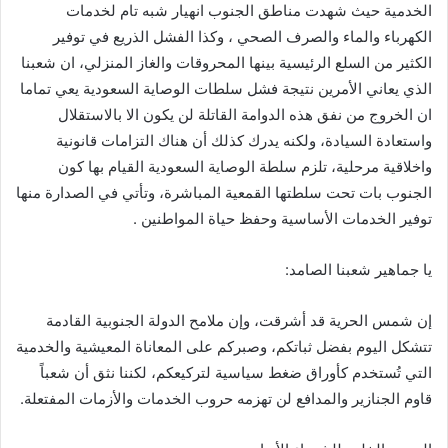
الخدمية حيث شهدت مناطق الجنوب انهيار شبه تام لخدمات
الكهرباء والماء والصرف الصحي ، وكذا الفشل الذريع في توفير
الكثير من السلع الرئيسية بينها المحروقات والغاز المنزلي، ان شعبنا
الذي يعاني الأمرين نتيجة فشل سلطات الوصاية السعودية يعي تماما
ان الخروج من نفق هذه الدوامة القاتلة لن يكون الا بالاستقلال
واستعادة السيادة، ولكنه يدرك كذلك أن هناك التزامات قانونية
واخلاقية مرحلية، تلزم سلطة الوصاية السعودية القيام بها كون
الجنوب بات تحت سلطتها القمعية المباشرة، وتأتي في الصدارة منها
توفير الخدمات الأساسية وحفظ حياة المواطنين .
يا جماهير شعبنا الصامد:
إن شمس الحرية قد أشرقت، وإن ملامح الدولة الجنوبية القادمة
تتشكل اليوم بفضل ثباتكم، وصبركم على المعاناة المعيشية والخدمية
التي تُستخدم كأوراق ضغط سياسية لتركيعكم، لكننا نثق أن شعباً
قاوم الجنازير والمدافع لن تهزمه حروب الخدمات والأزمات المفتعلة.