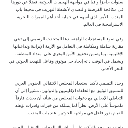
سنوات حاجزاً واقياً في مواجهة الهجمات الحوثية، فضلاً عن دورها
في مكافحة القرصنة والتصدي لأنشطة التهريب في محيط باب
المندب، الأمر الذي أسهم في حماية أحد أهم الممرات البحرية
الاستراتيجية في العالم.
وفي ضوء المستجدات الراهنة، دعا المتحدث الرسمي إلى تبني
مقاربة شاملة ومتكاملة في التعامل مع الأزمة الإيرانية وتداعياتها
الإقليمية، بما يضمن تحقيق الأمن البحري على امتداد المنطقة،
ويشمل في الوقت ذاته إيجاد حل موثوق وفاعل للتهديد الحوثي في
البحر الأحمر.
وجدد التميمي تأكيد استعداد المجلس الانتقالي الجنوبي العربي
للتنسيق الوثيق مع الحلفاء الإقليميين والدوليين، مشيراً إلى أن
التعاطي الإيجابي مع دعوات المجلس من شأنه أن يحدث فارقاً
ملموساً على الأرض، نظراً لما يمتلكه من خبرات وقدرات تؤهله
للقيام بدور فاعل في مواجهة الحوثيين عند باب المندب.
واختتم تصريحه بالتأكيد على أن إشراك المجلس الانتقالي الجنوبي