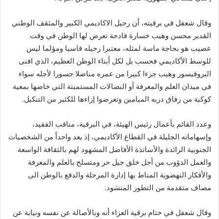
وقال شعفل في برقيته، أن رحيل الاكاديمي الكبير والمثقف الوطني
القدير محسن وهيب خسارة فادحة تعرض لها الوطن في وقت
عصيب هو بحاجة ماسة لمثله، معتبرا رحيله قاسيا ومؤلما ليس
للوسط الأكاديمي فحسب بل لكل أبناء الوطن العظيم، الذي افنى
البروفيسور وهيب جزءا كبيرا من عمره مناضلا جسورا لأجله سواء
في ميدان العلم والمعرفة أو النضالات المستميتة التي خاضها بمعية
كوكبة من رفاق دربه الميامين وتعرضوا إزاءها للكثير من التنكيل.
وعدد القائم بأعمال رئيس الهيئة، في البرقية، مناقب الفقيد،
وإسهاماته الجليلة في القطاع الأكاديمي، إذ يعد واحداً من الشخصيات
الجنوبية الرائدة والأساتذة الأفاضل المشهود لهم بالثقافة الواسعة
والعمل الدؤوب من أجل خلق جيل حر ومتسلح بالعلم والمعرفة
والأفكار النهضوية المناط بها إدارة المرحلة والدفع بالوطن الى
مصاف متقدمة من التطور المنشود.
وقال شعفل في ختام برقية العزاء أنه وبالأصالة عن نفسه ونيابة عن