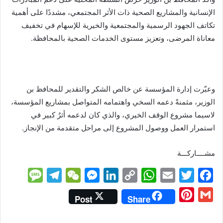
الإنسانية والمشاريع الصحية ذات الأثر المجتمعي، مشددًا على أهمية
تكاتف الجهود الرسمية والمجتمعية والخيرية للإسهام في تخفيف
معاناة المرضى، وتعزيز مستوى الخدمات الصحية بالمحافظة.
وعبّرت إدارة المؤسسة عن خالص الشكر والتقدير للمحافظ بن
الوزير، مثمنةً دعمه السخي واهتمامه المتواصل بمشاريع المؤسسة،
لاسيما مشروع الوقف الخيري، والذي كان لدعمه أثرٌ كبير في
استمرار العمل ووصول المشروع إلى مراحل متقدمة من الإنجاز.
مشــــاركـــة
M
T
W
M
L
C
W
E
T
F
e
e
e
e
i
o
h
m
w
a
P
G
Post
Share
s
l
C
s
n
p
a
a
i
c
i
m
s
e
h
s
k
y
t
i
t
e