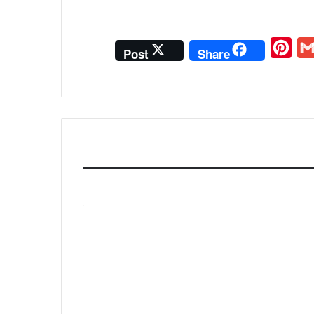
P
G
Post
Share
i
m
n
a
t
i
e
l
r
e
s
t