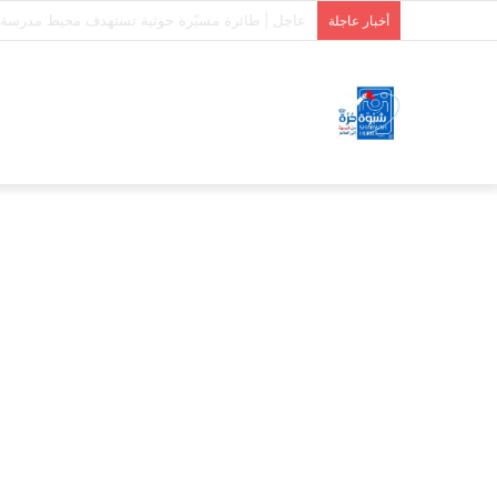
استشهاد وإصابة 7 جنود من دفاع شبوة بقصف حوثي على حريب
أخبار عاجلة