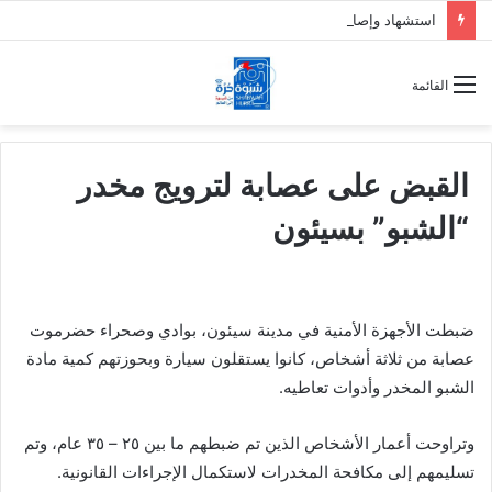
استشهاد وإصابة 7 جنود من دفاع شبوة بقصف حوثي على حريب
القائمة
القبض على عصابة لترويج مخدر
“الشبو” بسيئون
ضبطت الأجهزة الأمنية في مدينة سيئون، بوادي وصحراء حضرموت
عصابة من ثلاثة أشخاص، كانوا يستقلون سيارة وبحوزتهم كمية مادة
الشبو المخدر وأدوات تعاطيه.
وتراوحت أعمار الأشخاص الذين تم ضبطهم ما بين ٢٥ – ٣٥ عام، وتم
تسليمهم إلى مكافحة المخدرات لاستكمال الإجراءات القانونية.