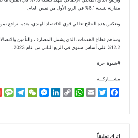
مقارنة بنسبة 6.1% في الربع الأول من نفس العام.
وتعكس هذه النتائج تعافي قوي للاقتصاد الهندي، بعدما تراجع نموه بنسبة 7.3% في السنة المالية
وساهم قطاع الخدمات، الذي يشمل المصارف والتأمين والاتصالات 
12.2% على أساس سنوي في الربع الثاني من عام 2023.
#شبوة_حرة
مشــــاركـــة
M
T
W
M
L
C
W
E
T
F
e
e
e
e
i
o
h
m
w
a
s
l
C
s
n
p
a
a
i
c
s
e
h
s
k
y
t
i
t
e
a
g
a
e
e
L
s
l
t
b
اترك تعليقاً