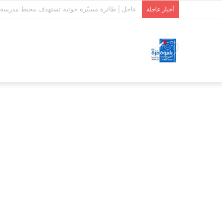
استشهاد وإصابة 7 جنود من دفاع شبوة بقصف حوثي على حريب
أخبار عاجلة