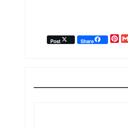
P
G
Post
Share
i
m
n
a
t
i
e
l
r
e
s
t