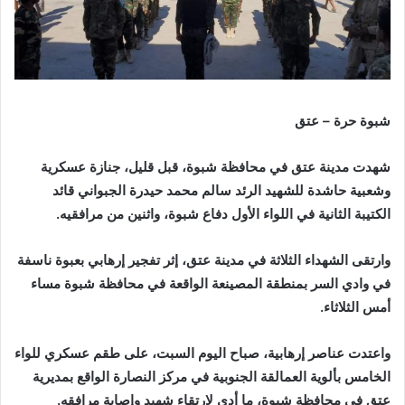
شبوة حرة – عتق
شهدت مدينة عتق في محافظة شبوة، قبل قليل، جنازة عسكرية
وشعبية حاشدة للشهيد الرئد سالم محمد حيدرة الجبواني قائد
الكتيبة الثانية في اللواء الأول دفاع شبوة، واثنين من مرافقيه.
وارتقى الشهداء الثلاثة في مدينة عتق، إثر تفجير إرهابي بعبوة ناسفة
في وادي السر بمنطقة المصينعة الواقعة في محافظة ‎شبوة مساء
أمس الثلاثاء.
واعتدت عناصر إرهابية، صباح اليوم السبت، على طقم عسكري للواء
الخامس بألوية العمالقة الجنوبية في مركز النصارة الواقع بمديرية
عتق في محافظة شبوة، ما أدى لارتقاء شهيد وإصابة مرافقه.