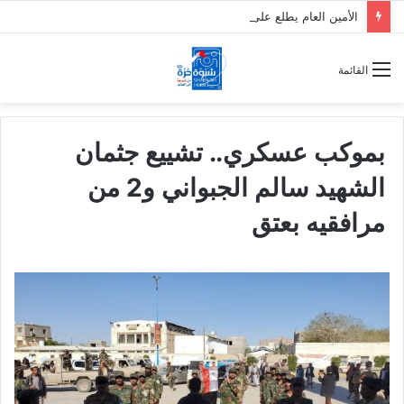
الأمين العام يطلع على الإجراءات القانونية الخاصة بقضية المناضل معين المقرحي ومعتقلي تظاهرة معاشيق السلمية
القائمة
بموكب عسكري.. تشييع جثمان
الشهيد سالم الجبواني و2 من
مرافقيه بعتق