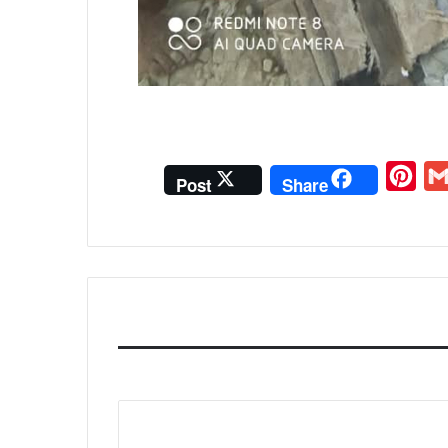
P
G
Post
Share
i
m
n
a
t
i
e
l
r
e
s
t