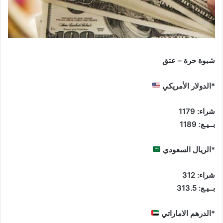
شبوة حرة – عتق
*الدولار الأمريكي
شراء: 1179
بــيـع: 1189
*الريال السعودي
شراء: 312
بــيـع: 313.5
*الدرهم الاماراتي