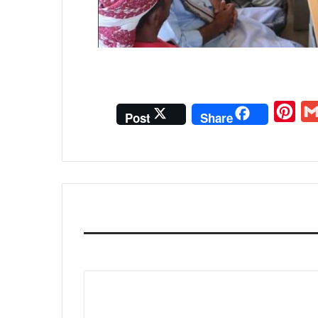
P
G
Post
Share
i
m
n
a
t
i
e
l
r
e
s
t