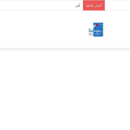
استشهاد وإصابة 7 جنود من دفاع شبوة بقصف حوثي على حريب
أخبار عاجلة