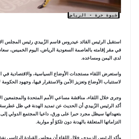
شبوة حرة - الرياض
استقبل الرئيس القائد عيدروس قاسم الزُبيدي رئيس المجلس الا
في مقر إقامته بالعاصمة السعودية الرياض، اليوم الخميس، سعادة 
لدى اليمن ومساعده.
واستعرض اللقاء مستجدات الأوضاع السياسية، والاقتصادية في ا
لاستتباب الأوضاع وتعزيز الأمن والاستقرار فيها، وجهود الحكوم
وجرى خلال اللقاء، مناقشة مساعي الأمم المتحدة والمجتمعين الإ
أكد الرئيس الزُبيدي أن الحديث عن تمديد الهدنة في ظل غطرسة و
بتعهداتها سيظل مجرد حبرا على ورق، داعيا المجتمع الدولي إلى ت
التزاماتها المتعلقة بالهدنة دون تلكؤ أو مواربة.
وأكد الرئيس الزبيدي، خلال اللقاء أن مجلس القيادة الرئاسي نفذ 