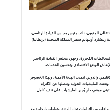
نتقالي الجنوبي، نائب رئيس مجلس القيادة الرئاسي،
ريتشارد أوبنهايم سفير المملكة المتحدة (بريطانيا)
لمحافظات المُحررة، وجهود مجلس القيادة الرئاسي
ة لإنعاش الوضع الاقتصادي وتحسين الخدمات.
قليمي والدولي لتمديد الهدنة الأممية، وبهذا الخصوص
تعنت المليشيات الحوثية وتنصلها عن الالتزام
بني موقفٍ جادٍ يُجبر المليشيات على تنفيذ كامل
ماعليه من التزامات تجاه الهدنة، وتعاطى بإيجابية مع