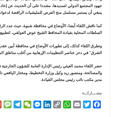
جهود المجتمع الدولي لتمديدها، مشددا على أن الحديث عن إعادة
ينبغي أن يستمر مسلسل منح الفرص للمليشيات الرافضة لدعوا
كما ناقش اللقاء أيضا، الأوضاع في محافظة شبوة، حيث جدد الرئ
السلطات المحلية بقيادة المحافظ الشيخ عوض العولقي، لتطبيع ا
وتطرق اللقاء كذلك، إلى تطورات الأوضاع في محافظة أبين عقب ا
الشرق” في دحر عناصر التنظيمات الإرهابية من أغلب مناطق ال
حضر اللقاء محمد الغيثي رئيس الإدارة العامة للشؤون الخارجية 
والمصالحة، ومنصور زيد وكيل وزارة التخطيط، ومختار اليافعي نائ
مدير مكتب نائب رئيس مجلس القيادة.
مشــــاركـــة
M
T
W
M
L
C
W
E
T
F
e
e
e
e
i
o
h
m
w
a