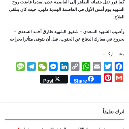
كما قرر نقل جثمانه الطاهر إلى العاصمة عدن، بعدما فاضت روح
الشهيد يوم أمس الأول في العاصمة الهندية دلهي، حيث كان يتلقى
العلاج.
وأصيب الشهيد السعدي – شقيق الشهيد طارق أحمد السعدي –
بجروح في معارك الدفاع عن الجنوب، قبل أن يتوفى متأثرا بجراحه.
مشــــاركـــة
M
T
W
M
L
C
W
E
T
F
e
e
e
e
i
o
h
m
w
a
P
G
Post
Share
s
l
C
s
n
p
a
a
i
c
i
m
s
e
h
s
k
y
t
i
t
e
n
a
a
g
a
e
e
L
s
l
t
b
t
i
g
r
t
n
d
i
A
e
o
اترك تعليقاً
e
l
e
a
g
I
n
p
r
o
r
m
e
n
k
p
k