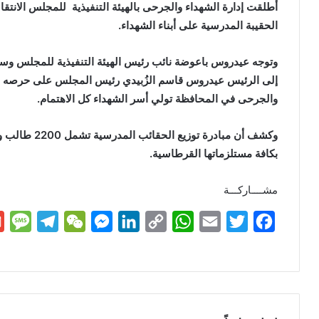
أطلقت إدارة الشهداء والجرحى بالهيئة التنفيذية للمجلس الانت
الحقيبة المدرسية على أبناء الشهداء.
وتوجه عيدروس باعوضة نائب رئيس الهيئة التنفيذية للمجلس وسا
إلى الرئيس عيدروس قاسم الزُبيدي رئيس المجلس على حرصه على 
والجرحى في المحافظة تولي أسر الشهداء كل الاهتمام.
وكشف أن مبادرة
بكافة مستلزماتها القرطاسية.
مشــــاركـــة
M
T
W
M
L
C
W
E
T
F
e
e
e
e
i
o
h
m
w
a
s
l
C
s
n
p
a
a
i
c
s
e
h
s
k
y
t
i
t
e
a
g
a
e
e
L
s
l
t
b