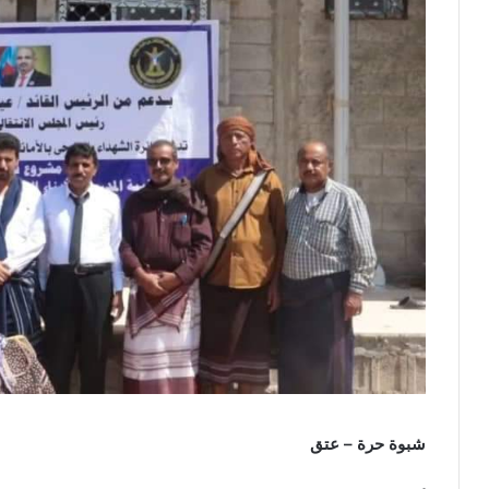
شبوة حرة – عتق