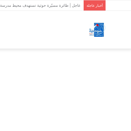
استشهاد وإصابة 7 جنود من دفاع شبوة بقصف حوثي على حريب
أخبار عاجلة