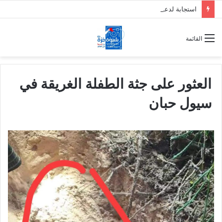
استجابة لدعوة انتقالي حضرموت.. عصيان مدني واسع يغلق الأسواق ويشل حركة المواصلات
القائمة
العثور على جثة الطفلة الغريقة في
سيول حبان