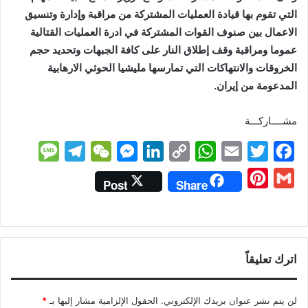
التي تقوم بها قيادة العمليات المشتركة من مراقبة وإدارة وتنسيق
الاعمال بين صنوف القوات المشتركة في ادرة العمليات القتالية
عموما ومراقبة وقف إطلاق النار على كافة الجبهات وتحديد حجم
الخروقات والانتهاكات التي تمارسها مليشيا الحوثي الارهابية
المدعومة من إيران.
مشــــاركـــة
M
T
W
M
L
C
W
E
T
F
e
e
e
e
i
o
h
m
w
a
P
G
Post
Share
s
l
C
s
n
p
a
a
i
c
i
m
s
e
h
s
k
y
t
i
t
e
n
a
a
g
a
e
e
L
s
l
t
b
t
i
g
r
t
n
d
i
A
e
o
اترك تعليقاً
e
l
e
a
g
I
n
p
r
o
r
m
e
n
k
p
k
e
لن يتم نشر عنوان بريدك الإلكتروني.
الحقول الإلزامية مشار إليها بـ
*