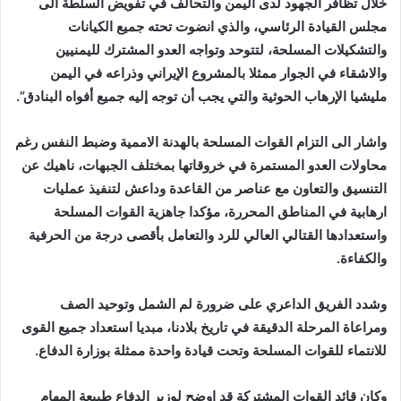
خلال تظافر الجهود لدى اليمن والتحالف في تفويض السلطة الى
مجلس القيادة الرئاسي، والذي انضوت تحته جميع الكيانات
والتشكيلات المسلحة، لتتوحد وتواجه العدو المشترك لليمنيين
والاشقاء في الجوار ممثلا بالمشروع الإيراني وذراعه في اليمن
مليشيا الإرهاب الحوثية والتي يجب أن توجه إليه جميع أفواه البنادق”.
واشار الى التزام القوات المسلحة بالهدنة الاممية وضبط النفس رغم
محاولات العدو المستمرة في خروقاتها بمختلف الجبهات، ناهيك عن
التنسيق والتعاون مع عناصر من القاعدة وداعش لتنفيذ عمليات
ارهابية في المناطق المحررة، مؤكدا جاهزية القوات المسلحة
واستعدادها القتالي العالي للرد والتعامل بأقصى درجة من الحرفية
والكفاءة.
وشدد الفريق الداعري على ضرورة لم الشمل وتوحيد الصف
ومراعاة المرحلة الدقيقة في تاريخ بلادنا، مبديا استعداد جميع القوى
للانتماء للقوات المسلحة وتحت قيادة واحدة ممثلة بوزارة الدفاع.
وكان قائد القوات المشتركة قد اوضح لوزير الدفاع طبيعة المهام