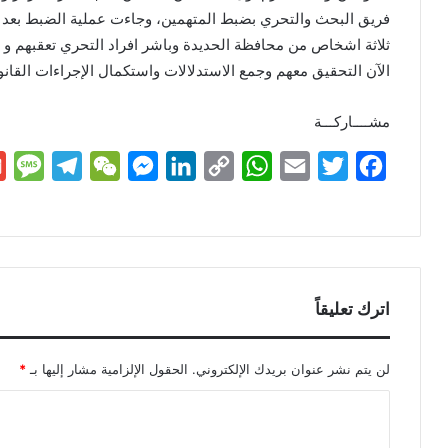
فريق البحث والتحري بضبط المتهمين، وجاءت عملية الضبط بعد مت
ثلاثة اشخاص من محافظة الحديدة وباشر افراد التحري تعقبهم و
الآن التحقيق معهم وجمع الاستدلالات واستكمال الإجراءات القانون
مشــــاركـــة
M
T
W
M
L
C
W
E
T
F
e
e
e
e
i
o
h
m
w
a
s
l
C
s
n
p
a
a
i
c
s
e
h
s
k
y
t
i
t
e
a
g
a
e
e
L
s
l
t
b
اترك تعليقاً
g
r
t
n
d
i
A
e
o
e
a
g
I
n
p
r
o
لن يتم نشر عنوان بريدك الإلكتروني.
الحقول الإلزامية مشار إليها بـ
*
m
e
n
k
p
k
r
ا
ل