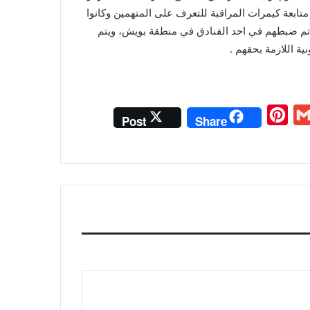
ابعة كيمرات المراقبة للتعرف على المتهمين وكانوا
 تم ضبطهم في احد الفنادق في منطقة بويش، ويتم
ية اللازمة بحقهم .
P
G
Post
Share
i
m
n
a
t
i
e
l
r
e
s
t