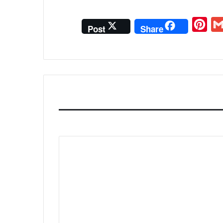
P
G
Post
Share
i
m
n
a
t
i
e
l
r
e
s
t