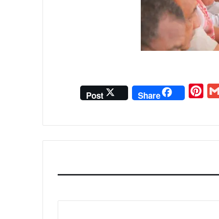
P
G
Post
Share
i
m
n
a
t
i
e
l
r
e
s
t