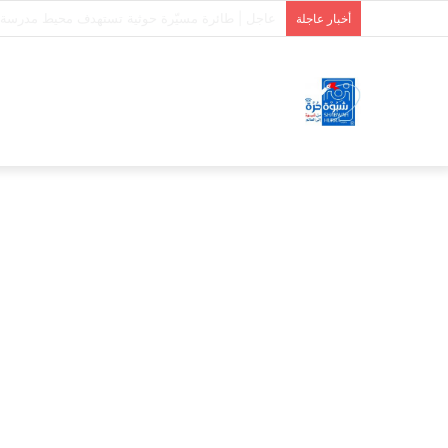
استشهاد وإصابة 7 جنود من دفاع شبوة بقصف حوثي على حريب
أخبار عاجلة