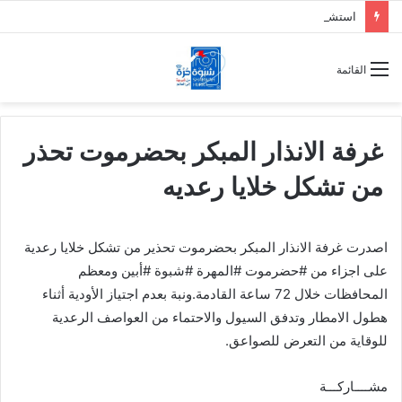
استشهاد وإصابة 7 جنود من دفاع شبوة بقصف حوثي على حريب
القائمة
غرفة الانذار المبكر بحضرموت تحذر
من تشكل خلايا رعديه
اصدرت غرفة الانذار المبكر بحضرموت تحذير من تشكل خلايا رعدية
على اجزاء من ‎#حضرموت ‎#المهرة ‎#شبوة ‎#أبين ومعظم
المحافظات خلال 72 ساعة القادمة.ونبة بعدم اجتياز الأودية أثناء
هطول الامطار وتدفق السيول والاحتماء من العواصف الرعدية
للوقاية من التعرض للصواعق.‎
مشــــاركـــة