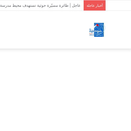
استشهاد وإصابة 7 جنود من دفاع شبوة بقصف حوثي على حريب
أخبار عاجلة