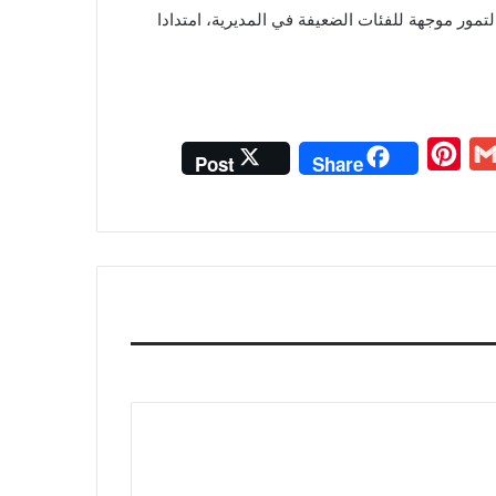
 من التمور موجهة للفئات الضعيفة في المديرية، امتدادا
P
G
Post
Share
i
m
n
a
t
i
e
l
r
e
s
t