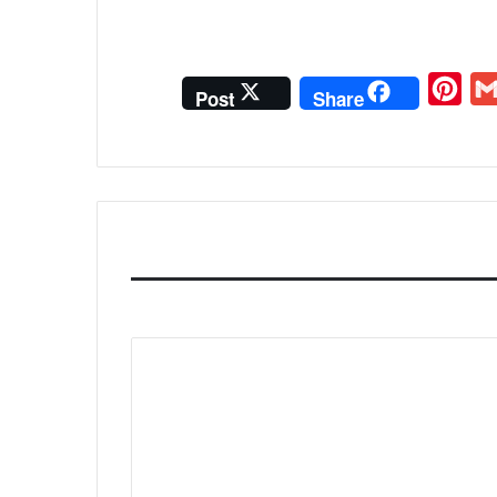
P
G
Post
Share
i
m
n
a
t
i
e
l
r
e
s
t