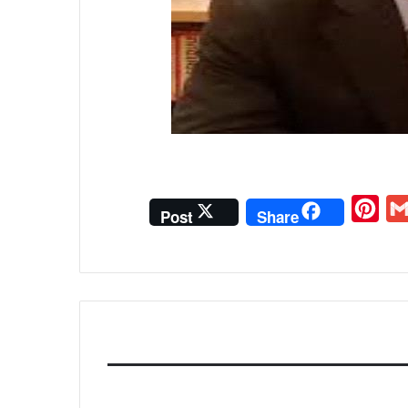
P
G
Post
Share
i
m
n
a
t
i
e
l
r
e
s