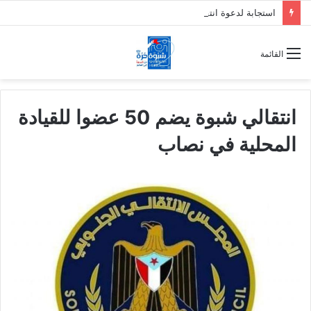
استجابة لدعوة انتقالي حضرموت.. عصيان مدني واسع يغلق الأسواق ويشل حركة المواصلات
القائمة
انتقالي شبوة يضم 50 عضوا للقيادة
المحلية في نصاب